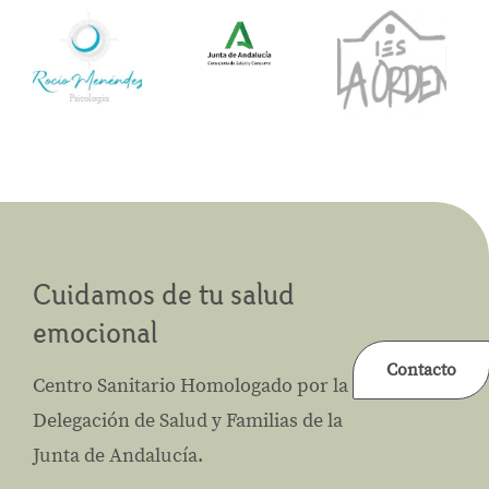
Cuidamos de tu salud
emocional
Contacto
Centro Sanitario Homologado por la
Delegación de Salud y Familias de la
Junta de Andalucía.