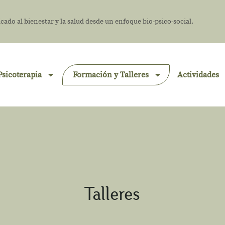
cado al bienestar y la salud desde un enfoque bio-psico-social.
Psicoterapia
Formación y Talleres
Actividades
Talleres